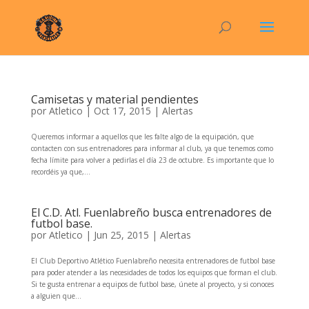
Camisetas y material pendientes
por
Atletico
|
Oct 17, 2015
|
Alertas
Queremos informar a aquellos que les falte algo de la equipación, que
contacten con sus entrenadores para informar al club, ya que tenemos como
fecha límite para volver a pedirlas el día 23 de octubre. Es importante que lo
recordéis ya que,...
El C.D. Atl. Fuenlabreño busca entrenadores de
futbol base.
por
Atletico
|
Jun 25, 2015
|
Alertas
El Club Deportivo Atlético Fuenlabreño necesita entrenadores de futbol base
para poder atender a las necesidades de todos los equipos que forman el club.
Si te gusta entrenar a equipos de futbol base, únete al proyecto, y si conoces
a alguien que...