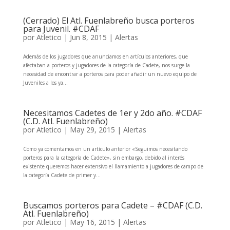
(Cerrado) El Atl. Fuenlabreño busca porteros
para Juvenil. #CDAF
por
Atletico
|
Jun 8, 2015
|
Alertas
Además de los jugadores que anunciamos en artículos anteriores, que
afectaban a porteros y jugadores de la categoría de Cadete, nos surge la
necesidad de encontrar a porteros para poder añadir un nuevo equipo de
Juveniles a los ya...
Necesitamos Cadetes de 1er y 2do año. #CDAF
(C.D. Atl. Fuenlabreño)
por
Atletico
|
May 29, 2015
|
Alertas
Como ya comentamos en un artículo anterior «Seguimos necesitando
porteros para la categoría de Cadete», sin embargo, debido al interés
existente queremos hacer extensivo el llamamiento a jugadores de campo de
la categoría Cadete de primer y...
Buscamos porteros para Cadete – #CDAF (C.D.
Atl. Fuenlabreño)
por
Atletico
|
May 16, 2015
|
Alertas