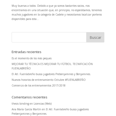
Muy buenas a todos. Debido a que ya somos bastantes socios, nos
encontramos en una situación que, en principio, no esperábamos, tenemos
muchos jugadores en la categoría de Cadete y necesitamos localizar porteros
disponibles para esta...
Entradas recientes
Es el momento de los más peques
MEJORAR TU TÉCNICA ES MEJORAR TU FÚTBOL. TECNIFICACIÓN
FUENLABREÑO
El Atl. Fuenlabreño busca jugadores Prebenjamines y Benjamines.
Nuevos horarios de entrenamiento Octubre #FUENLABREÑO
Comienzo de los entrenamientos 2017/2018
Comentarios recientes
thesis binding
en
Licencias (Web)
Ana María García Martín
en
El Atl. Fuenlabreño busca jugadores
Prebenjamines y Benjamines.