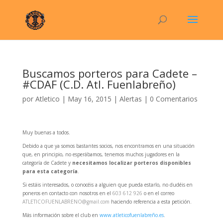
Buscamos porteros para Cadete –
#CDAF (C.D. Atl. Fuenlabreño)
por
Atletico
|
May 16, 2015
|
Alertas
|
0 Comentarios
Muy buenas a todos.
Debido a que ya somos bastantes socios, nos encontramos en una situación
que, en principio, no esperábamos, tenemos muchos jugadores en la
categoría de Cadete y
necesitamos localizar porteros disponibles
para esta categoría
.
Si estáis interesados, o conocéis a alguien que pueda estarlo, no dudéis en
poneros en contacto con nosotros en el
603 612 926
o en el correo
ATLETICOFUENLABRENO@gmail.com
haciendo referencia a esta petición.
Más información sobre el club en
www.atleticofuenlabreño.es
.