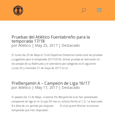
Pruebas del Atlético Fuenlabreño para la
temporada 17/18
por
Atletico
|
May 25, 2017
|
Destacado
El lunes día 29 de Mayo el Club Deportivo Elemental comenzará las pruebas
a jugadores para la temporada 2017/2018, dichas pruebas se realizarán en
los campos de La Aldehuela y el calendario por categorías es el siguiente:
Lunes 29 y miercoles 31 de mayo de 2017 en el...
PreBenjamín A – Campeón de Liga 16/17
por
Atletico
|
May 17, 2017
|
Destacado
El pasado día 12 de Mayo, nuestros Pre Benjamines A se han proclamado
campeones de liga en el Grupo 59 tras su victoria frente al C.D. La Avanzada
B a falta de un partido por disputar. El club quiere felicitar la enorme
temporada que han disputado...