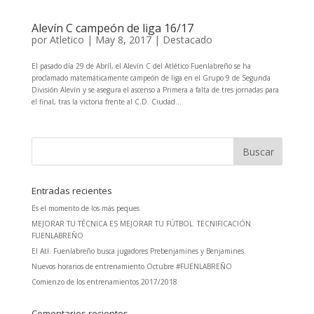
Alevín C campeón de liga 16/17
por
Atletico
|
May 8, 2017
|
Destacado
El pasado día 29 de Abríl, el Alevín C del Atlético Fuenlabreño se ha
proclamado matemáticamente campeón de liga en el Grupo 9 de Segunda
División Alevín y se asegura el ascenso a Primera a falta de tres jornadas para
el final, tras la victoria frente al C.D. Ciudad...
Entradas recientes
Es el momento de los más peques
MEJORAR TU TÉCNICA ES MEJORAR TU FÚTBOL. TECNIFICACIÓN
FUENLABREÑO
El Atl. Fuenlabreño busca jugadores Prebenjamines y Benjamines.
Nuevos horarios de entrenamiento Octubre #FUENLABREÑO
Comienzo de los entrenamientos 2017/2018
Comentarios recientes