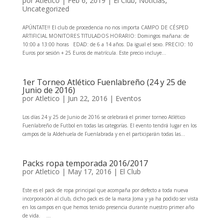
por
Atletico
|
Feb 6, 2019
|
El Club
,
Noticias
,
Uncategorized
APÚNTATE!! El club de procedencia no nos importa CAMPO DE CÉSPED
ARTIFICIAL MONITORES TITULADOS HORARIO: Domingos mañana: de
10:00 a 13:00 horas EDAD: de 6 a 14 años. Da igual el sexo. PRECIO: 10
Euros por sesión + 25 Euros de matrícula. Este precio incluye...
1er Torneo Atlético Fuenlabreño (24 y 25 de
Junio de 2016)
por
Atletico
|
Jun 22, 2016
|
Eventos
Los días 24 y 25 de Junio de 2016 se celebrará el primer torneo Atlético
Fuenlabreño de Futbol en todas las categorías. El evento tendrá lugar en los
campos de la Aldehuela de Fuenlabrada y en el participarán todas las...
Packs ropa temporada 2016/2017
por
Atletico
|
May 17, 2016
|
El Club
Este es el pack de ropa principal que acompaña por defecto a toda nueva
incorporación al club, dicho pack es de la marca Joma y ya ha podido ser vista
en los campos en que hemos tenido presencia durante nuestro primer año
de vida. ...