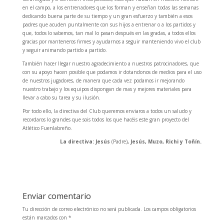
en el campo, a los entrenadores que los forman y enseñan todas las semanas
dedicando buena parte de su tiempo y un gran esfuerzo y también a esos
padres que acuden puntalmente con sus hijos a entrenar o a los partidos y
que, todos lo sabemos, tan mal lo pasan después en las gradas, a todos ellos
gracias por manteneros firmes y ayudarnos a seguir manteniendo vivo el club
y seguir animando partido a partido.
También hacer llegar nuestro agradecimiento a nuestros patrocinadores, que
con su apoyo hacen posible que podamos ir dotandonos de medios para el uso
de nuestros jugadores, de manera que cada vez podamos ir mejorando
nuestro trabajo y los equipos dispongan de mas y mejores materiales para
llevar a cabo su tarea y su ilusión.
Por todo ello, la directiva del Club queremos enviaros a todos un saludo y
recordaros lo grandes que sois todos los que hacéis este gran proyecto del
Atlético Fuenlabreño.
La directiva: Jesús
(Padre)
, Jesús, Muzo, Richi y Toñín.
Enviar comentario
Tu dirección de correo electrónico no será publicada.
Los campos obligatorios
están marcados con
*