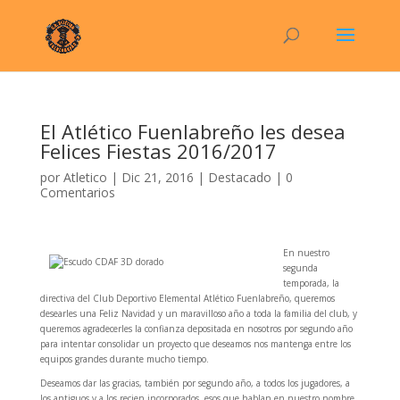
El Atlético Fuenlabreño les desea
Felices Fiestas 2016/2017
por
Atletico
|
Dic 21, 2016
|
Destacado
|
0
Comentarios
En nuestro
segunda
temporada, la
directiva del Club Deportivo Elemental Atlético Fuenlabreño, queremos
desearles una Feliz Navidad y un maravilloso año a toda la familia del club, y
queremos agradecerles la confianza depositada en nosotros por segundo año
para intentar consolidar un proyecto que deseamos nos mantenga entre los
equipos grandes durante mucho tiempo.
Deseamos dar las gracias, también por segundo año, a todos los jugadores, a
los antiguos y a los recien incorporados, esos que hablan en nuestro nombre