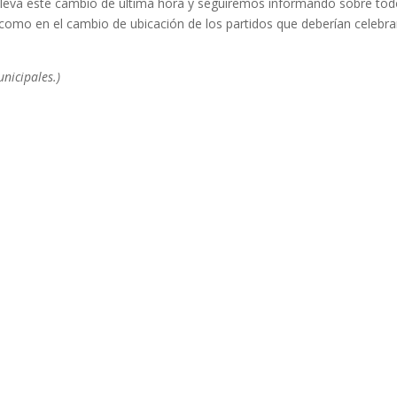
lleva este cambio de última hora y seguiremos informando sobre to
í como en el cambio de ubicación de los partidos que deberían celebra
nicipales.)